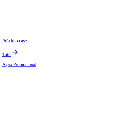
Próximo case
Taiff
Ação Promocional
contato@agenciamolla.com.br