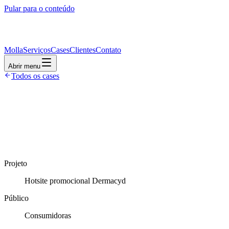
Pular para o conteúdo
Molla
Serviços
Cases
Clientes
Contato
Abrir menu
Todos os cases
Projeto
Hotsite promocional Dermacyd
Público
Consumidoras